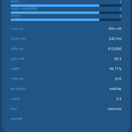
ডিজাইন
4
মোবাইল অ্যাক্সেসিবিলিটি
4
গেমপ্লে
4
গেমের ধরন
ভিডিও স্লট
জেতার পদ্ধতি
243 উপায়
সর্বাধিক জয়
€15,000
ন্যূনতম বাজি
€0.3
আরটিপি
96.71%
সর্বোচ্চ বাজি
€10
উচ্চ উদ্বায়িতা
মাঝারি-উচ্চ
লেআউট
5-3
বিভাগ
অ্যাডভেঞ্চার
প্রদানকারী