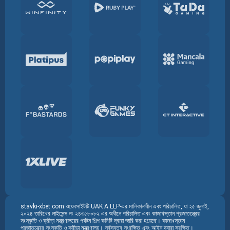
stavki-xbet.com ওয়েবসাইটটি UAK A LLP-এর মালিকানাধীন এবং পরিচালিত, যা ২৫ জুলাই,
২০২৪ তারিখের লাইসেন্স নং ২৪৩৫৮০৮২ এর অধীনে পরিচালিত এবং কাজাখস্তান প্রজাতন্ত্রের
সংস্কৃতি ও ক্রীড়া মন্ত্রণালয়ের পর্যটন শিল্প কমিটি দ্বারা জারি করা হয়েছে। কাজাখস্তান
প্রজাতন্ত্রের সংস্কৃতি ও ক্রীড়া মন্ত্রণালয়। সর্বস্বত্ব সংরক্ষিত এবং আইন দ্বারা সুরক্ষিত।