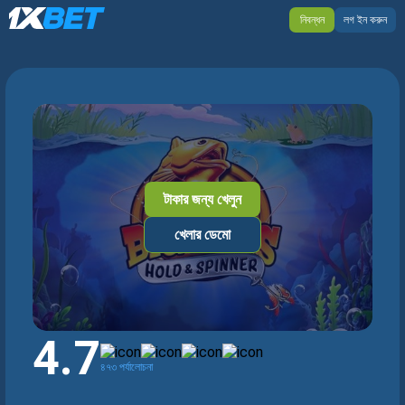
নিবন্ধন
লগ ইন করুন
টাকার জন্য খেলুন
খেলার ডেমো
4.7
৪৭৩ পর্যালোচনা