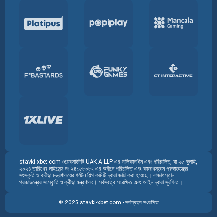
stavki-xbet.com ওয়েবসাইটটি UAK A LLP-এর মালিকানাধীন এবং পরিচালিত, যা ২৫ জুলাই,
২০২৪ তারিখের লাইসেন্স নং ২৪৩৫৮০৮২ এর অধীনে পরিচালিত এবং কাজাখস্তান প্রজাতন্ত্রের
সংস্কৃতি ও ক্রীড়া মন্ত্রণালয়ের পর্যটন শিল্প কমিটি দ্বারা জারি করা হয়েছে। কাজাখস্তান
প্রজাতন্ত্রের সংস্কৃতি ও ক্রীড়া মন্ত্রণালয়। সর্বস্বত্ব সংরক্ষিত এবং আইন দ্বারা সুরক্ষিত।
© 2025 stavki-xbet.com -
সর্বস্বত্ব সংরক্ষিত