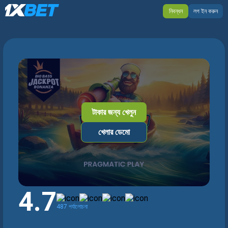
নিবন্ধন
লগ ইন করুন
টাকার জন্য খেলুন
খেলার ডেমো
4.7
487 পর্যালোচনা