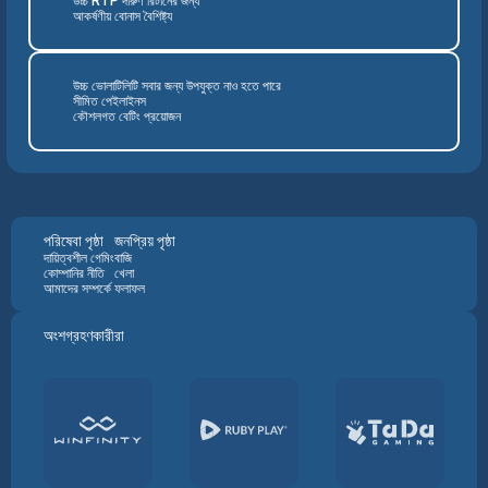
উচ্চ RTP দারুণ রিটার্নের জন্য
আকর্ষণীয় বোনাস বৈশিষ্ট্য
উচ্চ ভোলাটিলিটি সবার জন্য উপযুক্ত নাও হতে পারে
সীমিত পেইলাইনস
কৌশলগত বেটিং প্রয়োজন
পরিষেবা পৃষ্ঠা
জনপ্রিয় পৃষ্ঠা
দায়িত্বশীল গেমিং
বাজি
কোম্পানির নীতি
খেলা
আমাদের সম্পর্কে
ফলাফল
অংশগ্রহণকারীরা