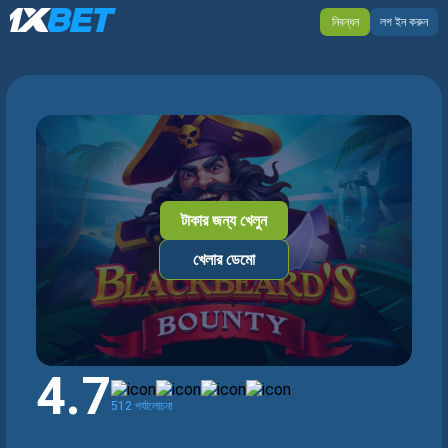
নিবন্ধন
লগ ইন করুন
টাকার জন্য খেলুন
খেলার ডেমো
4.7
512 পর্যালোচনা