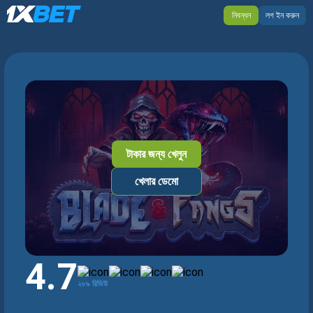
নিবন্ধন
লগ ইন করুন
টাকার জন্য খেলুন
খেলার ডেমো
4.7
২৮৯ রিভিউ