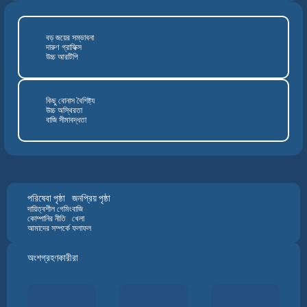
বড় জয়ের সম্ভাবনা
দারুণ গ্রাফিক্স
উচ্চ আরটিপি
কিছু বোনাস বৈশিষ্ট্য
উচ্চ অস্থিরতা
বাজি সীমাবদ্ধতা
পরিষেবা পৃষ্ঠা
জনপ্রিয় পৃষ্ঠা
দায়িত্বশীল গেমিং
বাজি
কোম্পানির নীতি
খেলা
আমাদের সম্পর্কে
ফলাফল
অংশগ্রহণকারীরা