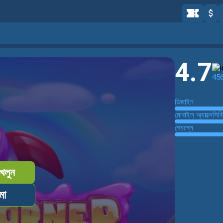
4.7
456
ডিজাইন
মোবাইল অ্যাক্সেসিবি
গেমপ্লে
েলুন
মো