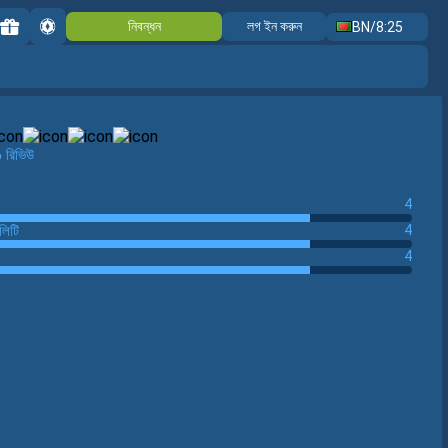
নিবন্ধন
লগ ইন করুন
BN
/
8:25
 রিভিউ
4
লিটি
4
4