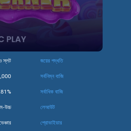
ও স্লট
জয়ের পদ্ধতি
,000
সর্বনিম্ন বাজি
.81%
সর্বাধিক বাজি
যম-উচ্চ
লেআউট
ভেঞ্চার
প্রোভাইডার