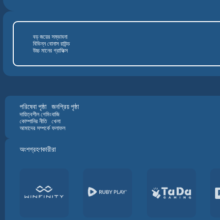
বড় জয়ের সম্ভাবনা
বিভিন্ন বোনাস রাউন্ড
উচ্চ মানের গ্রাফিক্স
পরিষেবা পৃষ্ঠা
জনপ্রিয় পৃষ্ঠা
দায়িত্বশীল গেমিং
বাজি
কোম্পানির নীতি
খেলা
আমাদের সম্পর্কে
ফলাফল
অংশগ্রহণকারীরা