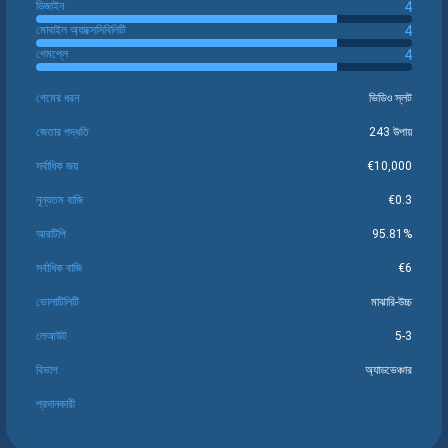
ডিজাইন
4
মোবাইল অ্যাক্সেসিবিলিটি
4
গেমপ্লে
4
গেমের ধরন
ভিডিও স্লট
জেতার পদ্ধতি
243 উপায়
সর্বাধিক জয়
€10,000
নূন্যতম বাজি
€0.3
আরটিপি
95.81%
সর্বাধিক বাজি
€6
ভোলাটিলিটি
মাঝারি-উচ্চ
লেআউট
5-3
বিভাগ
অ্যাডভেঞ্চার
প্রদানকারী