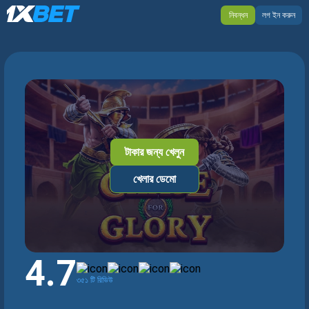
নিবন্ধন
লগ ইন করুন
টাকার জন্য খেলুন
খেলার ডেমো
4.7
৩৫১ টি রিভিউ