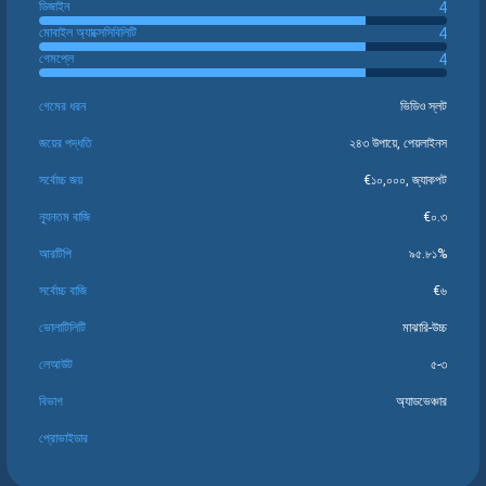
ডিজাইন
4
মোবাইল অ্যাক্সেসিবিলিটি
4
গেমপ্লে
4
গেমের ধরন
ভিডিও স্লট
জয়ের পদ্ধতি
২৪৩ উপায়ে, পেয়লাইনস
সর্বোচ্চ জয়
€১০,০০০, জ্যাকপট
ন্যূনতম বাজি
€০.৩
আরটিপি
৯৫.৮১%
সর্বোচ্চ বাজি
€৬
ভোলাটিলিটি
মাঝারি-উচ্চ
লেআউট
৫-৩
বিভাগ
অ্যাডভেঞ্চার
প্রোভাইডার