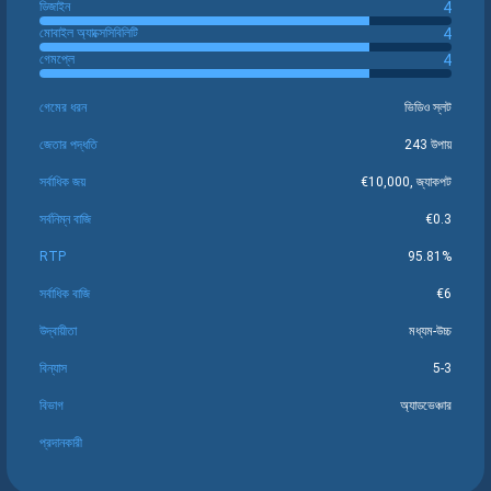
ডিজাইন
4
মোবাইল অ্যাক্সেসিবিলিটি
4
গেমপ্লে
4
গেমের ধরন
ভিডিও স্লট
জেতার পদ্ধতি
243 উপায়
সর্বাধিক জয়
€10,000, জ্যাকপট
সর্বনিম্ন বাজি
€0.3
RTP
95.81%
সর্বাধিক বাজি
€6
উদ্বায়ীতা
মধ্যম-উচ্চ
বিন্যাস
5-3
বিভাগ
অ্যাডভেঞ্চার
প্রদানকারী