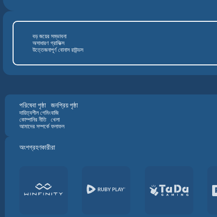
বড় জয়ের সম্ভাবনা
অসাধারণ গ্রাফিক্স
উত্তেজনাপূর্ণ বোনাস রাউন্ডস
পরিষেবা পৃষ্ঠা
জনপ্রিয় পৃষ্ঠা
দায়িত্বশীল গেমিং
বাজি
কোম্পানির নীতি
খেলা
আমাদের সম্পর্কে
ফলাফল
অংশগ্রহণকারীরা