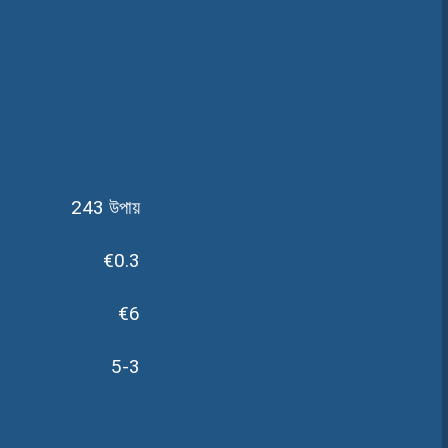
243 উপায়
€0.3
€6
5-3