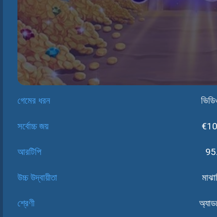
গেমের ধরন
ভিডি
সর্বোচ্চ জয়
€10
আরটিপি
95
উচ্চ উদ্বায়ীতা
মাঝা
শ্রেণী
অ্যাড