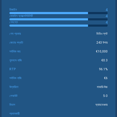
ডিজাইন
4
মোবাইল অ্যাক্সেসিবিলিটি
4
গেমপ্লে
4
গেম প্রকার
ভিডিও স্লট
জেতার পদ্ধতি
243 উপায়
সর্বাধিক জয়
€10,000
ন্যূনতম বাজি
€0.3
RTP
96.1%
সর্বাধিক বাজি
€6
উদ্বায়িতা
মাঝারি-উচ্চ
লেআউট
5-3
বিভাগ
অ্যাডভেঞ্চার
প্রদানকারী