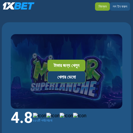
নিবন্ধন
লগ ইন করুন
টাকার জন্য খেলুন
খেলার ডেমো
4.8
৪৫৩টি পর্যালোচনা