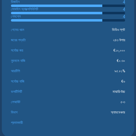
ডিজাইন
4
মোবাইল অ্যাক্সেসিবিলিটি
4
গেমপ্লে
4
গেমের ধরন
ভিডিও স্লট
জয়ের পদ্ধতি
২৪৩ উপায়
সর্বোচ্চ জয়
€১০,০০০
ন্যূনতম বাজি
€০.৩০
আরটিপি
৯৫.৮১%
সর্বোচ্চ বাজি
€৬
ভলাটিলিটি
মাঝারি-উচ্চ
লেআউট
৫-৩
বিভাগ
অ্যাডভেঞ্চার
প্রদানকারী