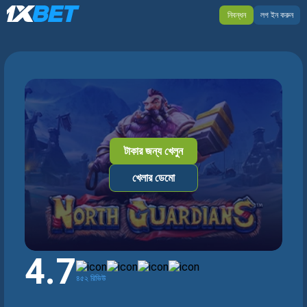
নিবন্ধন
লগ ইন করুন
টাকার জন্য খেলুন
খেলার ডেমো
4.7
৪৫২ রিভিউ