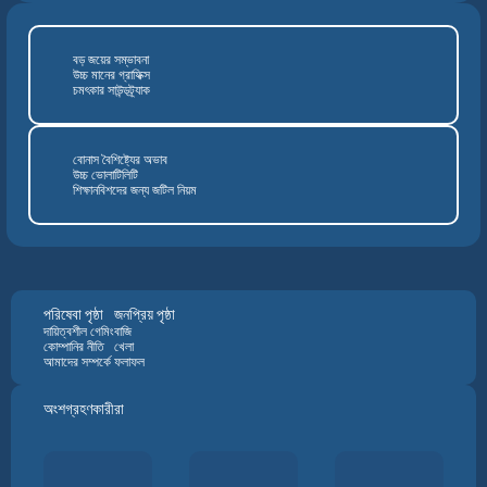
বড় জয়ের সম্ভাবনা
উচ্চ মানের গ্রাফিক্স
চমৎকার সাউন্ডট্র্যাক
বোনাস বৈশিষ্ট্যের অভাব
উচ্চ ভোলাটিলিটি
শিক্ষানবিশদের জন্য জটিল নিয়ম
পরিষেবা পৃষ্ঠা
জনপ্রিয় পৃষ্ঠা
দায়িত্বশীল গেমিং
বাজি
কোম্পানির নীতি
খেলা
আমাদের সম্পর্কে
ফলাফল
অংশগ্রহণকারীরা