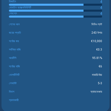
ডিজাইন
4
মোবাইল অ্যাক্সেসিবিলিটি
4
গেমপ্লে
4
গেমের ধরন
ভিডিও স্লট
জয়ের পদ্ধতি
243 উপায়
সর্বোচ্চ জয়
€10,000
সর্বনিম্ন বাজি
€0.3
আরটিপি
95.81%
সর্বোচ্চ বাজি
€6
ভোলাটিলিটি
মাঝারি-উচ্চ
লেআউট
5-3
বিভাগ
অ্যাডভেঞ্চার
প্রদানকারী