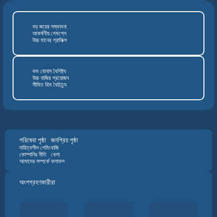
বড় জয়ের সম্ভাবনা
আকর্ষণীয় গেমপ্লে
উচ্চ মানের গ্রাফিক্স
কম বোনাস বৈশিষ্ট্য
উচ্চ বাজির প্রয়োজন
সীমিত থিম বৈচিত্র্য
পরিষেবা পৃষ্ঠা
জনপ্রিয় পৃষ্ঠা
দায়িত্বশীল গেমিং
বাজি
কোম্পানির নীতি
খেলা
আমাদের সম্পর্কে
ফলাফল
অংশগ্রহণকারীরা