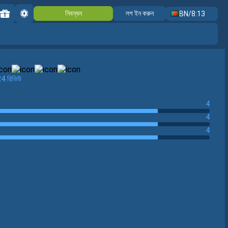
নিবন্ধন
লগ ইন করুন
BN
/
8:13
4 রিভিউ
4
4
4