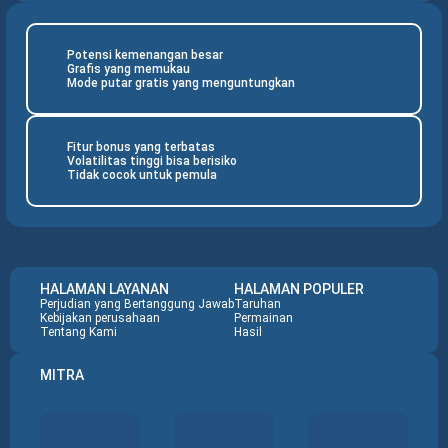
Potensi kemenangan besar
Grafis yang memukau
Mode putar gratis yang menguntungkan
Fitur bonus yang terbatas
Volatilitas tinggi bisa berisiko
Tidak cocok untuk pemula
HALAMAN LAYANAN
HALAMAN POPULER
Perjudian yang Bertanggung Jawab
Taruhan
Kebijakan perusahaan
Permainan
Tentang Kami
Hasil
MITRA