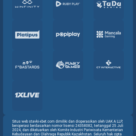
Situs web stavki-xbet.com dimiliki dan dioperasikan oleh UAK A LLP,
beroperasi berdasarkan nomor lisensi 24358082, tertanggal 25 Juli
2024, dan dikeluarkan oleh Komite Industri Pariwisata Kementerian
Kebudayaan dan Olahraga Republik Kazakhstan. Seluruh hak cipta