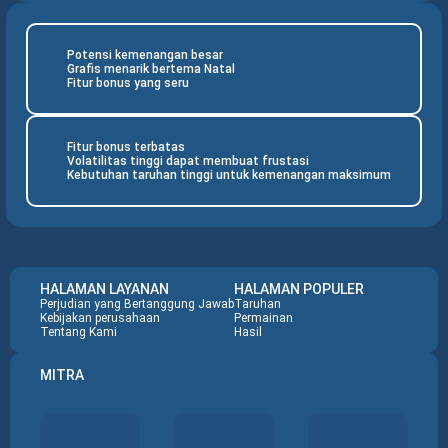
Potensi kemenangan besar
Grafis menarik bertema Natal
Fitur bonus yang seru
Fitur bonus terbatas
Volatilitas tinggi dapat membuat frustasi
Kebutuhan taruhan tinggi untuk kemenangan maksimum
HALAMAN LAYANAN
HALAMAN POPULER
Perjudian yang Bertanggung Jawab
Taruhan
Kebijakan perusahaan
Permainan
Tentang Kami
Hasil
MITRA