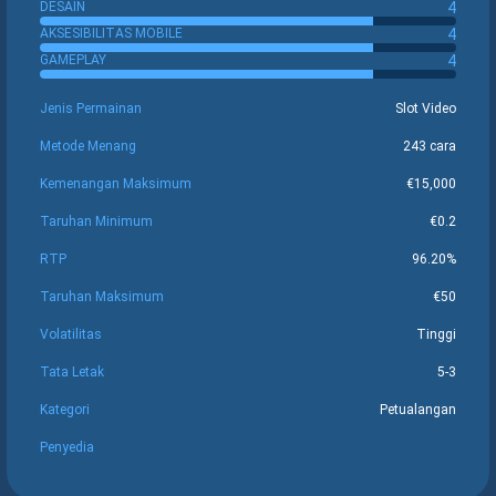
DESAIN
4
AKSESIBILITAS MOBILE
4
GAMEPLAY
4
Jenis Permainan
Slot Video
Metode Menang
243 cara
Kemenangan Maksimum
€15,000
Taruhan Minimum
€0.2
RTP
96.20%
Taruhan Maksimum
€50
Volatilitas
Tinggi
Tata Letak
5-3
Kategori
Petualangan
Penyedia