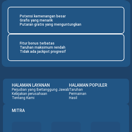
Potensi kemenangan besar
Grafis yang menarik
Putaran gratis yang menguntungkan
Fitur bonus terbatas
Taruhan maksimum rendah
Tidak ada jackpot progresif
HALAMAN LAYANAN
HALAMAN POPULER
Perjudian yang Bertanggung Jawab
Taruhan
Kebijakan perusahaan
Permainan
Tentang Kami
Hasil
MITRA