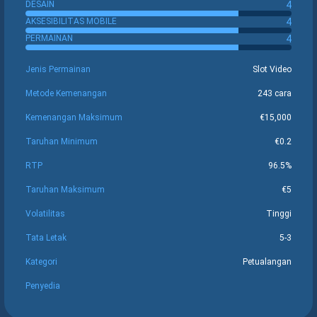
DESAIN
4
AKSESIBILITAS MOBILE
4
PERMAINAN
4
Jenis Permainan
Slot Video
Metode Kemenangan
243 cara
Kemenangan Maksimum
€15,000
Taruhan Minimum
€0.2
RTP
96.5%
Taruhan Maksimum
€5
Volatilitas
Tinggi
Tata Letak
5-3
Kategori
Petualangan
Penyedia