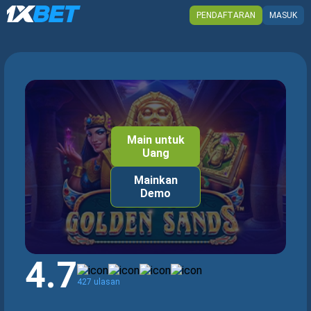
PENDAFTARAN
MASUK
Main untuk
Uang
Mainkan
Demo
4.7
427 ulasan