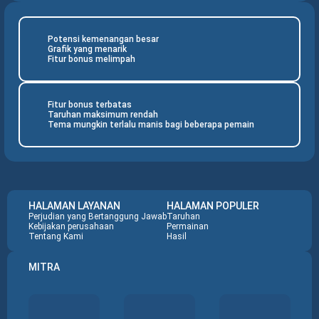
Potensi kemenangan besar
Grafik yang menarik
Fitur bonus melimpah
Fitur bonus terbatas
Taruhan maksimum rendah
Tema mungkin terlalu manis bagi beberapa pemain
HALAMAN LAYANAN
HALAMAN POPULER
Perjudian yang Bertanggung Jawab
Taruhan
Kebijakan perusahaan
Permainan
Tentang Kami
Hasil
MITRA