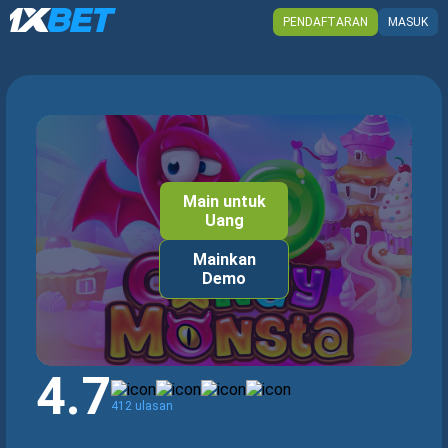
PENDAFTARAN
MASUK
Main untuk
Uang
Mainkan
Demo
4.7
412 ulasan