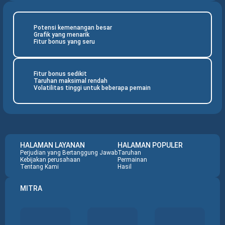
Potensi kemenangan besar
Grafik yang menarik
Fitur bonus yang seru
Fitur bonus sedikit
Taruhan maksimal rendah
Volatilitas tinggi untuk beberapa pemain
HALAMAN LAYANAN
HALAMAN POPULER
Perjudian yang Bertanggung Jawab
Taruhan
Kebijakan perusahaan
Permainan
Tentang Kami
Hasil
MITRA