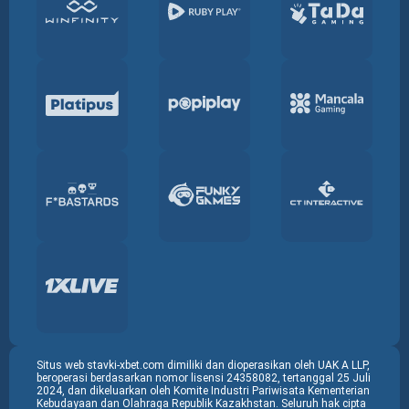
Situs web stavki-xbet.com dimiliki dan dioperasikan oleh UAK A LLP,
beroperasi berdasarkan nomor lisensi 24358082, tertanggal 25 Juli
2024, dan dikeluarkan oleh Komite Industri Pariwisata Kementerian
Kebudayaan dan Olahraga Republik Kazakhstan. Seluruh hak cipta