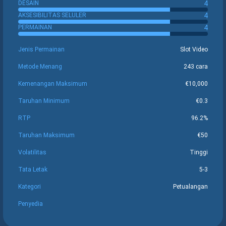
DESAIN
4
AKSESIBILITAS SELULER
4
PERMAINAN
4
Jenis Permainan
Slot Video
Metode Menang
243 cara
Kemenangan Maksimum
€10,000
Taruhan Minimum
€0.3
RTP
96.2%
Taruhan Maksimum
€50
Volatilitas
Tinggi
Tata Letak
5-3
Kategori
Petualangan
Penyedia