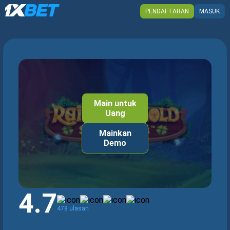
PENDAFTARAN
MASUK
Main untuk
Uang
Mainkan
Demo
4.7
478 ulasan