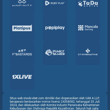
Situs web stavki-xbet.com dimiliki dan dioperasikan oleh UAK A LLP,
beroperasi berdasarkan nomor lisensi 24358082, tertanggal 25 Juli
2024, dan dikeluarkan oleh Komite Industri Pariwisata Kementerian
Kebudayaan dan Olahraga Republik Kazakhstan. Seluruh hak cipta