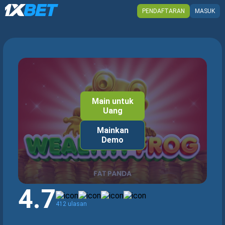
PENDAFTARAN
MASUK
Main untuk
Uang
Mainkan
Demo
4.7
412 ulasan