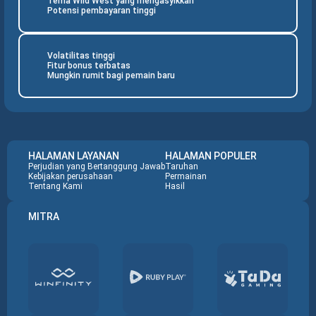
Tema Wild West yang mengasyikkan
Potensi pembayaran tinggi
Volatilitas tinggi
Fitur bonus terbatas
Mungkin rumit bagi pemain baru
HALAMAN LAYANAN
HALAMAN POPULER
Perjudian yang Bertanggung Jawab
Taruhan
Kebijakan perusahaan
Permainan
Tentang Kami
Hasil
MITRA