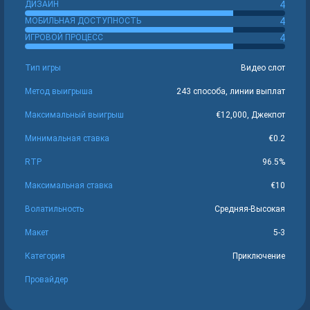
ДИЗАЙН
4
МОБИЛЬНАЯ ДОСТУПНОСТЬ
4
ИГРОВОЙ ПРОЦЕСС
4
Тип игры
Видео слот
Метод выигрыша
243 способа, линии выплат
Максимальный выигрыш
€12,000, Джекпот
Минимальная ставка
€0.2
RTP
96.5%
Максимальная ставка
€10
Волатильность
Средняя-Высокая
Макет
5-3
Категория
Приключение
Провайдер