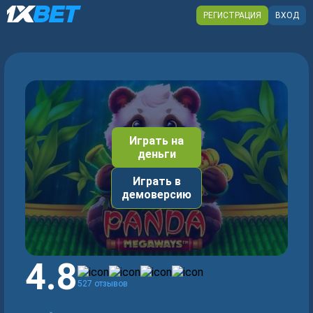
РЕГИСТРАЦИЯ
ВХОД
Играть на
деньги
Играть в
демоверсию
4.8
527 отзывов