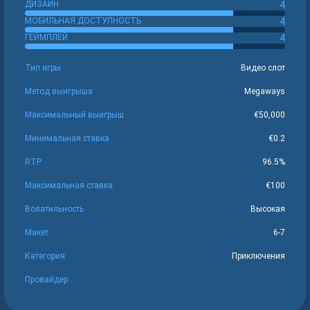
ДИЗАЙН
4
МОБИЛЬНАЯ ДОСТУПНОСТЬ
4
ГЕЙМПЛЕЙ
4
Тип игры
Видео слот
Метод выигрыша
Megaways
Максимальный выигрыш
€50,000
Минимальная ставка
€0.2
RTP
96.5%
Максимальная ставка
€100
Волатильность
Высокая
Макет
6-7
Категория
Приключения
Провайдер