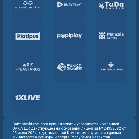
Сайт stavki-xbet.com принадлежит и управляется компанией
UAK A LLP, действующей на основании лицензии № 24358082 от
25 июля 2024 года, выданной Комитетом индустрии туризма
Министерства культуры и спорта Республики Казахстан.