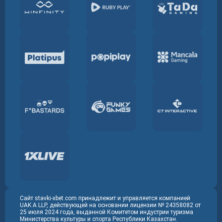
Сайт stavki-xbet.com принадлежит и управляется компанией
UAK A LLP, действующей на основании лицензии № 24358082 от
25 июля 2024 года, выданной Комитетом индустрии туризма
Министерства культуры и спорта Республики Казахстан.