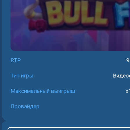
RTP
9
Тип игры
Видео
Максимальный выигрыш
x
Провайдер