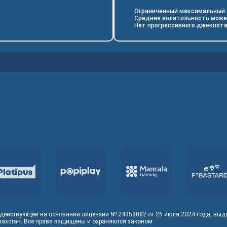
Ограниченный максимальный
Средняя волатильность може
Нет прогрессивного джекпот
P, действующей на основании лицензии № 24358082 от 25 июля 2024 года, выд
азахстан. Все права защищены и охраняются законом