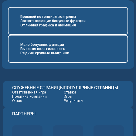
Большой потенциал выигрыша
Захватывающие бонусные функции
Отличная графика и анимация
Мало бонусных функций
Высокая волатильность
Редкие крупные выигрыши
СЛУЖЕБНЫЕ СТРАНИЦЫ
ПОПУЛЯРНЫЕ СТРАНИЦЫ
Ответственная игра
Ставки
Политика компании
Игры
О нас
Результаты
ПАРТНЕРЫ