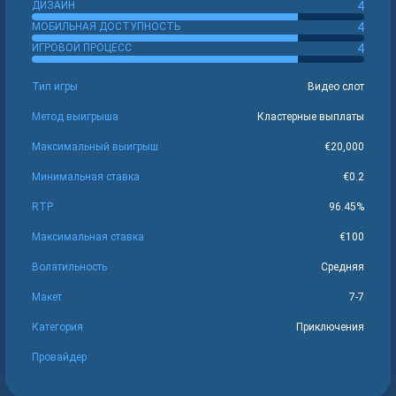
ДИЗАЙН
4
МОБИЛЬНАЯ ДОСТУПНОСТЬ
4
ИГРОВОЙ ПРОЦЕСС
4
Тип игры
Видео слот
Метод выигрыша
Кластерные выплаты
Максимальный выигрыш
€20,000
Минимальная ставка
€0.2
RTP
96.45%
Максимальная ставка
€100
Волатильность
Средняя
Макет
7-7
Категория
Приключения
Провайдер