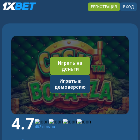
РЕГИСТРАЦИЯ
ВХОД
Играть на
деньги
Играть в
демоверсию
4.7
482 отзыва