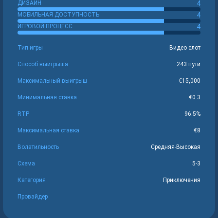
ДИЗАЙН
4
МОБИЛЬНАЯ ДОСТУПНОСТЬ
4
ИГРОВОЙ ПРОЦЕСС
4
Тип игры
Видео слот
Способ выигрыша
243 пути
Максимальный выигрыш
€15,000
Минимальная ставка
€0.3
RTP
96.5%
Максимальная ставка
€8
Волатильность
Средняя-Высокая
Схема
5-3
Категория
Приключения
Провайдер