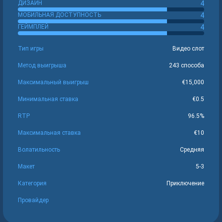
ДИЗАЙН
4
МОБИЛЬНАЯ ДОСТУПНОСТЬ
4
ГЕЙМПЛЕЙ
4
Тип игры
Видео слот
Метод выигрыша
243 способа
Максимальный выигрыш
€15,000
Минимальная ставка
€0.5
RTP
96.5%
Максимальная ставка
€10
Волатильность
Средняя
Макет
5-3
Категория
Приключение
Провайдер