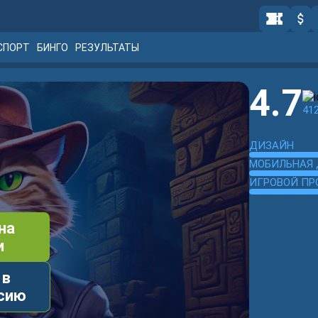
СПОРТ
БИНГО
РЕЗУЛЬТАТЫ
4.7
41
ДИЗАЙН
МОБИЛЬНАЯ
ИГРОВОЙ ПР
на
и
 в
сию