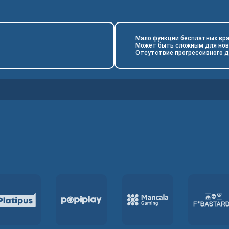
Мало функций бесплатных вр
Может быть сложным для нов
Отсутствие прогрессивного 