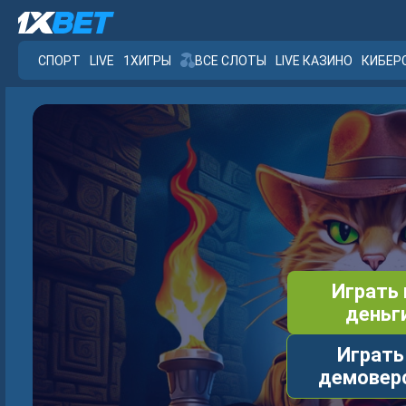
СПОРТ
LIVE
1XИГРЫ
ВСЕ СЛОТЫ
LIVE КАЗИНО
КИБЕР
Играть 
деньг
Играть
демовер