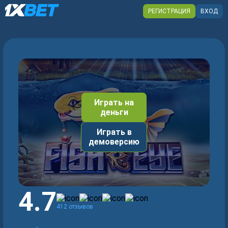
РЕГИСТРАЦИЯ
ВХОД
Играть на
деньги
Играть в
демоверсию
4.7
412 отзывов