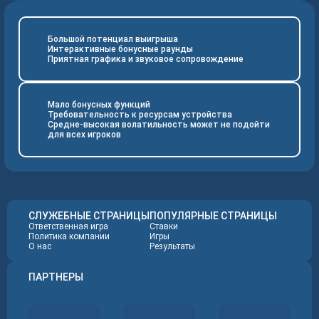
Большой потенциал выигрыша
Интерактивные бонусные раунды
Приятная графика и звуковое сопровождение
Мало бонусных функций
Требовательность к ресурсам устройства
Средне-высокая волатильность может не подойти
для всех игроков
СЛУЖЕБНЫЕ СТРАНИЦЫ
ПОПУЛЯРНЫЕ СТРАНИЦЫ
Ответственная игра
Ставки
Политика компании
Игры
О нас
Результаты
ПАРТНЕРЫ