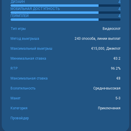
ДИЗАЙН
4
МОБИЛЬНАЯ ДОСТУПНОСТЬ
4
ГЕЙМПЛЕЙ
4
Тип игры
Видеослот
Метод выигрыша
243 способа, линии выплат
Максимальный выигрыш
€15,000, Джекпот
Минимальная ставка
€0.2
RTP
96.2%
Максимальная ставка
€8
Волатильность
Средне-высокая
Макет
5-3
Категория
Приключения
Провайдер