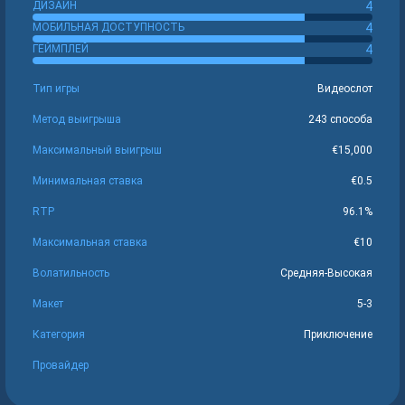
ДИЗАЙН
4
МОБИЛЬНАЯ ДОСТУПНОСТЬ
4
ГЕЙМПЛЕЙ
4
Тип игры
Видеослот
Метод выигрыша
243 способа
Максимальный выигрыш
€15,000
Минимальная ставка
€0.5
RTP
96.1%
Максимальная ставка
€10
Волатильность
Средняя-Высокая
Макет
5-3
Категория
Приключение
Провайдер