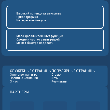
Высокий потенциал выигрыша
Яркая графика
Интересные бонусы
Мало дополнительных функций
Средняя частота выигрышей
Может быстро надоесть
СЛУЖЕБНЫЕ СТРАНИЦЫ
ПОПУЛЯРНЫЕ СТРАНИЦЫ
Ответственная игра
Ставки
Политика компании
Игры
О нас
Результаты
ПАРТНЕРЫ