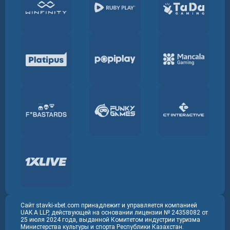
Сайт stavki-xbet.com принадлежит и управляется компанией
UAK A LLP, действующей на основании лицензии № 24358082 от
25 июля 2024 года, выданной Комитетом индустрии туризма
Министерства культуры и спорта Республики Казахстан.