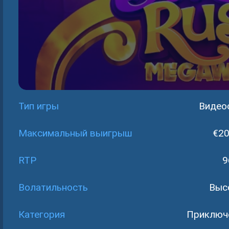
Тип игры
Видео
Максимальный выигрыш
€20
RTP
9
Волатильность
Выс
Категория
Приключ