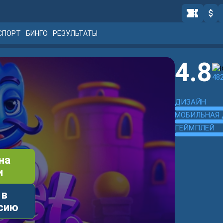
СПОРТ
БИНГО
РЕЗУЛЬТАТЫ
4.8
48
ДИЗАЙН
МОБИЛЬНАЯ
ГЕЙМПЛЕЙ
на
и
 в
сию