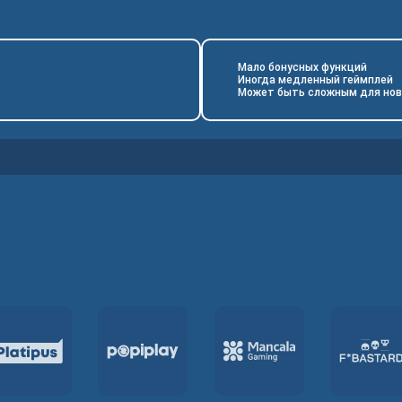
Мало бонусных функций
Иногда медленный геймплей
Может быть сложным для нов