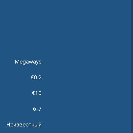
Megaways
€0.2
€10
6-7
Неизвестный