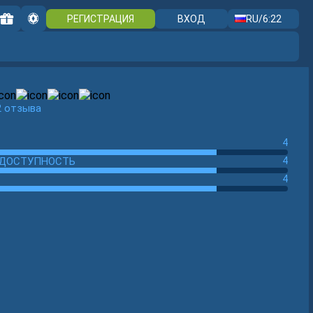
РЕГИСТРАЦИЯ
ВХОД
RU
/
6:22
2 отзыва
4
 ДОСТУПНОСТЬ
4
4