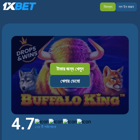
নিবন্ধন
লগ ইন করুন
টাকার জন্য খেলুন
খেলার ডেমো
4.7
২৭৫ টি পর্যালোচনা