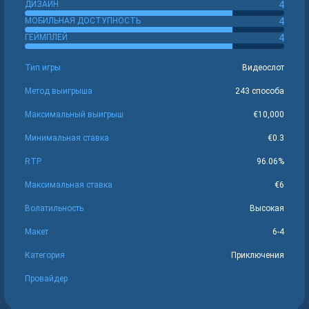
ДИЗАЙН
4
МОБИЛЬНАЯ ДОСТУПНОСТЬ
4
ГЕЙМПЛЕЙ
4
Тип игры
Видеослот
Метод выигрыша
243 способа
Максимальный выигрыш
€10,000
Минимальная ставка
€0.3
RTP
96.06%
Максимальная ставка
€6
Волатильность
Высокая
Макет
6-4
Категория
Приключения
Провайдер