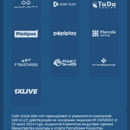
Сайт stavki-xbet.com принадлежит и управляется компанией
UAK A LLP, действующей на основании лицензии № 24358082 от
25 июля 2024 года, выданной Комитетом индустрии туризма
Министерства культуры и спорта Республики Казахстан.