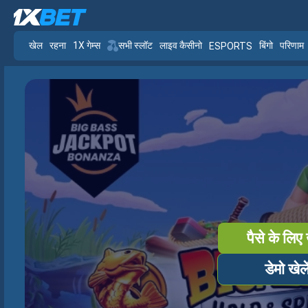
खेल
रहना
1X गेम्स
सभी स्लॉट
लाइव कैसीनो
बिंगो
परिणाम
ESPORTS
पैसे के लिए 
डेमो खेले