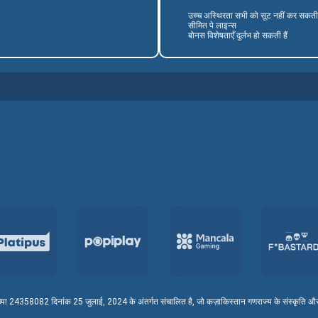
उच्च अस्थिरता सभी को सूट नहीं कर सकती
सीमित पे लाइन्स
बोनस विशेषताएँ दुर्लभ हो सकती हैं
24358082 दिनांक 25 जुलाई, 2024 के अंतर्गत संचालित है, जो कज़ाकिस्तान गणराज्य के संस्कृति और खेल