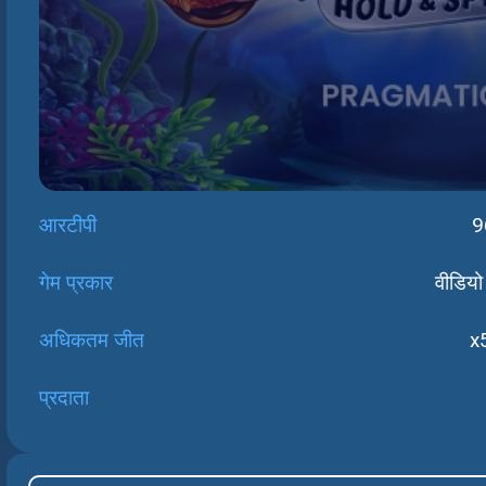
आरटीपी
9
गेम प्रकार
वीडियो
अधिकतम जीत
x
प्रदाता