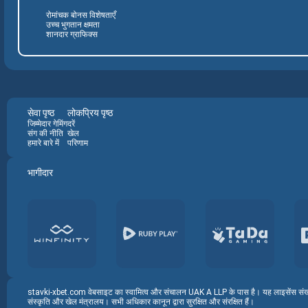
रोमांचक बोनस विशेषताएँ
उच्च भुगतान क्षमता
शानदार ग्राफिक्स
सेवा पृष्ठ
लोकप्रिय पृष्ठ
जिम्मेदार गेमिंग
दरें
संग की नीति
खेल
हमारे बारे में
परिणाम
भागीदार
stavki-xbet.com वेबसाइट का स्वामित्व और संचालन UAK A LLP के पास है। यह लाइसेंस संख्या 
संस्कृति और खेल मंत्रालय। सभी अधिकार कानून द्वारा सुरक्षित और संरक्षित हैं।