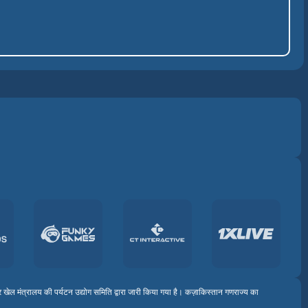
 मंत्रालय की पर्यटन उद्योग समिति द्वारा जारी किया गया है। कज़ाकिस्तान गणराज्य का