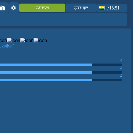
पंजीकरण
प्रवेश द्वार
HI
/
16:51
समीक्षाएँ
4
4
4