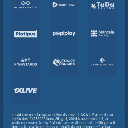
stavki-xbet.com वेबसाइट का स्वामित्व और संचालन UAK A LLP के पास है। यह
लाइसेंस संख्या 24358082 दिनांक 25 जुलाई, 2024 के अंतर्गत संचालित है, जो
कज़ाकिस्तान गणराज्य के संस्कृति और खेल मंत्रालय की पर्यटन उद्योग समिति द्वारा जारी
किया गया है। कज़ाकिस्तान गणराज्य का संस्कृति और खेल मंत्रालय। सभी अधिकार