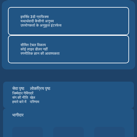
इमर्सिव 3डी ग्राफिक्स
यथार्थवादी कैसीनो अनुभव
उपयोगकर्ता के अनुकूल इंटरफेस
सीमित टेबल विकल्प
कोई लाइव डीलर नहीं
रणनीतिक ज्ञान की आवश्यकता
सेवा पृष्ठ
लोकप्रिय पृष्ठ
जिम्मेदार गेमिंग
दरें
संग की नीति
खेल
हमारे बारे में
परिणाम
भागीदार