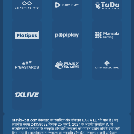
stavki-xbet.com वेबसाइट का स्वामित्व और संचालन UAK A LLP के पास है। यह
लाइसेंस संख्या 24358082 दिनांक 25 जुलाई, 2024 के अंतर्गत संचालित है, जो
कज़ाकिस्तान गणराज्य के संस्कृति और खेल मंत्रालय की पर्यटन उद्योग समिति द्वारा जारी
किया गया है। कज़ाकिस्तान गणराज्य का संस्कृति और खेल मंत्रालय। सभी अधिकार