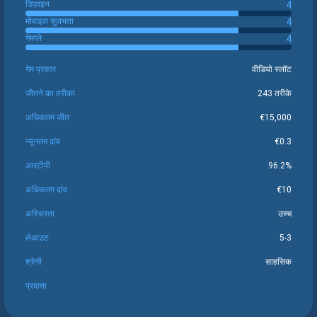
डिज़ाइन
4
मोबाइल सुलभता
4
गेमप्ले
4
गेम प्रकार
वीडियो स्लॉट
जीतने का तरीका
243 तरीके
अधिकतम जीत
€15,000
न्यूनतम दांव
€0.3
आरटीपी
96.2%
अधिकतम दांव
€10
अस्थिरता
उच्च
लेआउट
5-3
श्रेणी
साहसिक
प्रदाता