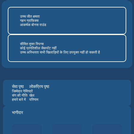
उच्च जीत क्षमता
गहन ग्राफिक्स
आकर्षक बोनस राउंड
सीमित मुफ्त स्पिन्स
कोई प्रगतिशील जैकपॉट नहीं
उच्च अस्थिरता सभी खिलाड़ियों के लिए उपयुक्त नहीं हो सकती है
सेवा पृष्ठ
लोकप्रिय पृष्ठ
जिम्मेदार गेमिंग
दरें
संग की नीति
खेल
हमारे बारे में
परिणाम
भागीदार