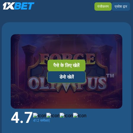
पंजीकरण
प्रवेश द्वार
पैसे के लिए खेलें
डेमो खेलें
4.7
412 समीक्षाएं