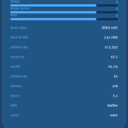
डिजाइन
4
मोबाइल सुलभता
4
गेमप्ले
4
गेम का प्रकार
वीडियो स्लॉट
जीतने की विधि
243 तरीके
अधिकतम जीत
€15,000
न्यूनतम दांव
€0.2
आरटीपी
96.5%
अधिकतम दांव
€5
अस्थिरता
उच्च
लेआउट
5-3
श्रेणी
साहसिक
प्रदाता
अज्ञात