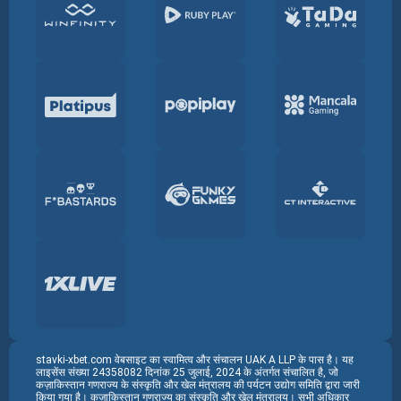
stavki-xbet.com वेबसाइट का स्वामित्व और संचालन UAK A LLP के पास है। यह
लाइसेंस संख्या 24358082 दिनांक 25 जुलाई, 2024 के अंतर्गत संचालित है, जो
कज़ाकिस्तान गणराज्य के संस्कृति और खेल मंत्रालय की पर्यटन उद्योग समिति द्वारा जारी
किया गया है। कज़ाकिस्तान गणराज्य का संस्कृति और खेल मंत्रालय। सभी अधिकार