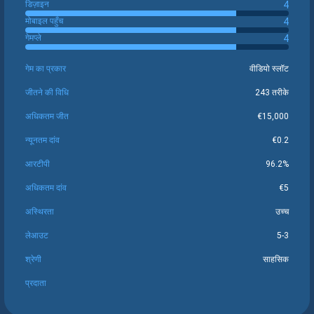
डिज़ाइन
4
मोबाइल पहुँच
4
गेमप्ले
4
गेम का प्रकार
वीडियो स्लॉट
जीतने की विधि
243 तरीके
अधिकतम जीत
€15,000
न्यूनतम दांव
€0.2
आरटीपी
96.2%
अधिकतम दांव
€5
अस्थिरता
उच्च
लेआउट
5-3
श्रेणी
साहसिक
प्रदाता