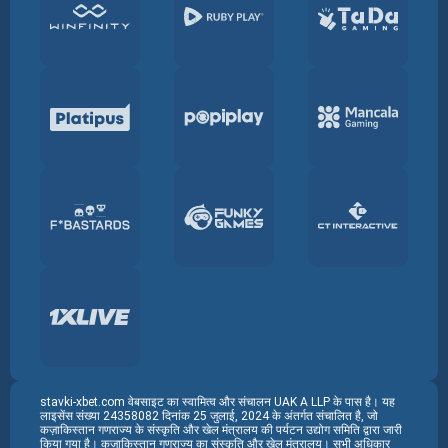
stavki-xbet.com वेबसाइट का स्वामित्व और संचालन UAK A LLP के पास है। यह
लाइसेंस संख्या 24358082 दिनांक 25 जुलाई, 2024 के अंतर्गत संचालित है, जो
कज़ाकिस्तान गणराज्य के संस्कृति और खेल मंत्रालय की पर्यटन उद्योग समिति द्वारा जारी
किया गया है। कज़ाकिस्तान गणराज्य का संस्कृति और खेल मंत्रालय। सभी अधिकार