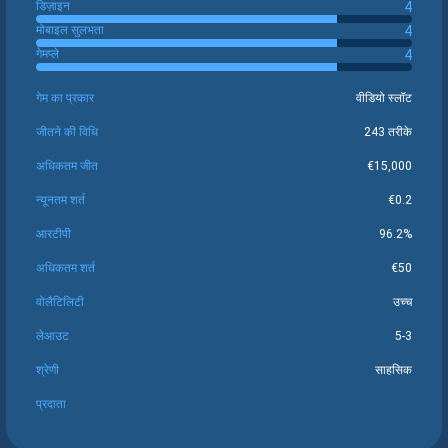
डिज़ाइन
4
मोबाइल सुलभता
4
गेमप्ले
4
गेम का प्रकार
वीडियो स्लॉट
जीतने की विधि
243 तरीके
अधिकतम जीत
€15,000
न्यूनतम शर्त
€0.2
आरटीपी
96.2%
अधिकतम शर्त
€50
वोलैटिलिटी
उच्च
लेआउट
5-3
श्रेणी
साहसिक
प्रदाता