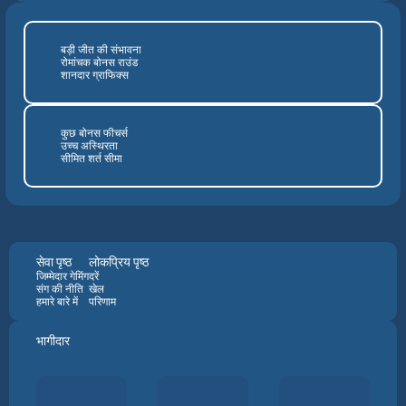
बड़ी जीत की संभावना
रोमांचक बोनस राउंड
शानदार ग्राफिक्स
कुछ बोनस फीचर्स
उच्च अस्थिरता
सीमित शर्त सीमा
सेवा पृष्ठ
लोकप्रिय पृष्ठ
जिम्मेदार गेमिंग
दरें
संग की नीति
खेल
हमारे बारे में
परिणाम
भागीदार