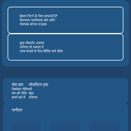
बेहतर रिटर्न के लिए उच्च RTP
दिलचस्प ग्राफिक्स और ध्वनि
रोमांचक बोनस राउंड्स
कुछ जैकपॉट अवसर
अस्थिर हो सकता है
उच्च रोलर्स के लिए सीमित शर्त सीमा
सेवा पृष्ठ
लोकप्रिय पृष्ठ
जिम्मेदार गेमिंग
दरें
संग की नीति
खेल
हमारे बारे में
परिणाम
भागीदार