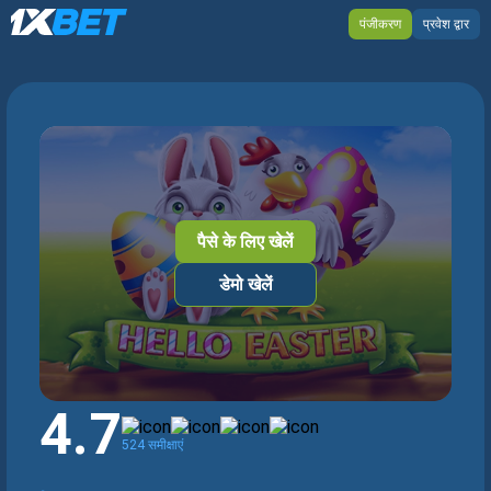
पंजीकरण
प्रवेश द्वार
पैसे के लिए खेलें
डेमो खेलें
4.7
524 समीक्षाएं